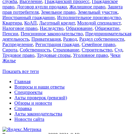
служба
,
Выселение
,
Гражданский процесс
,
Гражданское
право
,
Договор купли продажи
,
Жилищное право
,
Защита
прав потребителя
,
Земельное право
,
Земельный участок
,
Иностранный гражданин
,
Исполнительное производство
,
Квартира
,
КоАП
,
Льготный кредит
,
Молодой специалист
,
Налоговое право
,
Наследство
,
Образование
,
Общежитие
,
Пенсии
,
Пенсионное законодательство
,
Предпринимательская
деятельность
,
Приватизация
,
Развод
,
Раздел собственности
,
Распределение
,
Регистрация граждан
,
Семейное право
,
Сирота
,
Собственность
,
Страхование
,
Строительство
,
Суд
,
Трудовое право
,
Трудовые споры
,
Уголовное право
,
Чеки
Жилье
Показать все теги
Главная
Вопросы и наши ответы
Спецпроекты
Акты проверок (ревизий)
Обзоры и новости
Справка
Акты законодательства
Новости сайта